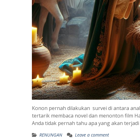
Konon pernah dilakukan survei di antara an
tertarik membaca novel dan menonton film Ha
Anda tidak pernah tahu apa yang akan terjadi
RENUNGAN
Leave a comment