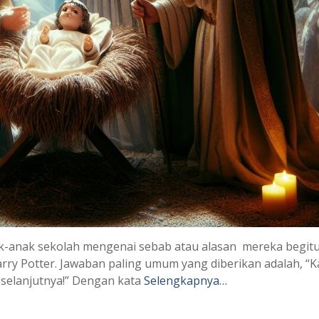
ak-anak sekolah mengenai sebab atau alasan mereka begit
rry Potter. Jawaban paling umum yang diberikan adalah, “
 selanjutnya!” Dengan kata
Selengkapnya…