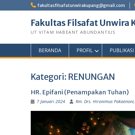
Skip
fakultasfilsafatunwirakupang@gmail.com
to
content
Fakultas Filsafat Unwira
UT VITAM HABEANT ABUNDANTIUS
BERANDA
PROFIL
PUBLIKASI
Kategori:
RENUNGAN
HR. Epifani (Penampakan Tuhan)
7 Januari 2024
Rm. Drs. Hironimus Pakaenoni, 