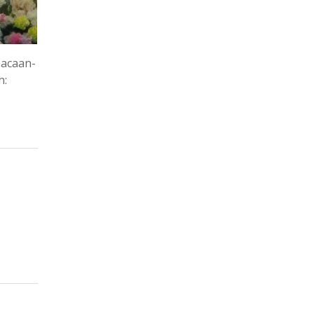
bacaan-
h: