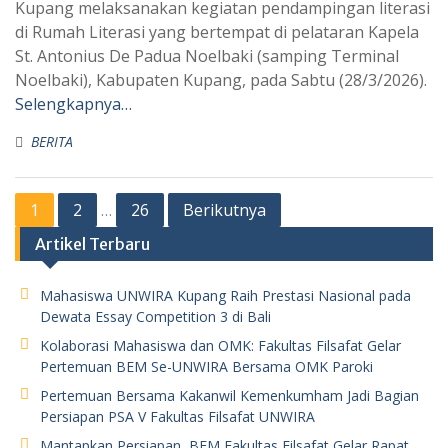
Kupang melaksanakan kegiatan pendampingan literasi
di Rumah Literasi yang bertempat di pelataran Kapela
St. Antonius De Padua Noelbaki (samping Terminal
Noelbaki), Kabupaten Kupang, pada Sabtu (28/3/2026).
Selengkapnya…
BERITA
Paginasi
1
2
26
Berikutnya
…
pos
Artikel Terbaru
Mahasiswa UNWIRA Kupang Raih Prestasi Nasional pada
Dewata Essay Competition 3 di Bali
Kolaborasi Mahasiswa dan OMK: Fakultas Filsafat Gelar
Pertemuan BEM Se-UNWIRA Bersama OMK Paroki
Pertemuan Bersama Kakanwil Kemenkumham Jadi Bagian
Persiapan PSA V Fakultas Filsafat UNWIRA
Mantapkan Persiapan, BEM Fakultas Filsafat Gelar Rapat