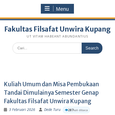
Skip
fakultasfilsafatunwirakupang@gmail.com
to
Menu
Selamat Datang Di Website Resmi Fakultas Filsafat
content
Unwira Kupang
Fakultas Filsafat Unwira Kupang
UT VITAM HABEANT ABUNDANTIUS
Search
for:
Kuliah Umum dan Misa Pembukaan
Tandai Dimulainya Semester Genap
Fakultas Filsafat Unwira Kupang
3 Februari 2026
Dede Turu
👁️
287
kali dibaca