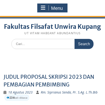
Skip
fakultasfilsafatunwirakupang@gmail.com
to
Menu
Selamat Datang Di Website Resmi Fakultas Filsafat
content
Unwira Kupang
Fakultas Filsafat Unwira Kupang
UT VITAM HABEANT ABUNDANTIUS
Search
for:
JUDUL PROPOSAL SKRIPSI 2023 DAN
PEMBAGIAN PEMBIMBING
18 Agustus 2023
Rm. Siprianus Senda, Pr. S.Ag. L.Th.Bib
👁️
234
kali dibaca