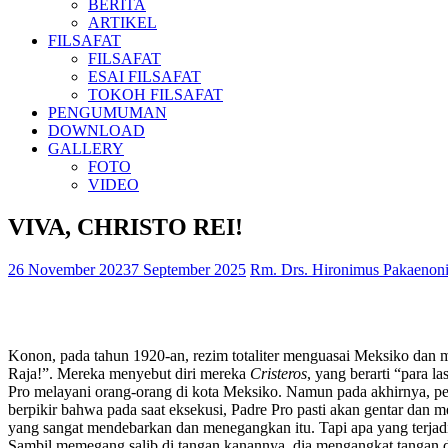
BERITA
ARTIKEL
FILSAFAT
FILSAFAT
ESAI FILSAFAT
TOKOH FILSAFAT
PENGUMUMAN
DOWNLOAD
GALLERY
FOTO
VIDEO
VIVA, CHRISTO REI!
26 November 2023
7 September 2025
Rm. Drs. Hironimus Pakaenoni
Konon, pada tahun 1920-an, rezim totaliter menguasai Meksiko dan 
Raja!”. Mereka menyebut diri mereka
Cristeros
, yang berarti “para l
Pro melayani orang-orang di kota Meksiko. Namun pada akhirnya, 
berpikir bahwa pada saat eksekusi, Padre Pro pasti akan gentar da
yang sangat mendebarkan dan menegangkan itu. Tapi apa yang terjadi? 
Sambil memegang salib di tangan kanannya, dia mengangkat tangan 