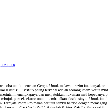
, Pr. L.Th
mencoba untuk menekan Gereja. Untuk melawan rezim itu, banyak oran
askar Kristus”.
Cristero
paling terkenal adalah seorang imam Yesuit mu
pemerintah menangkapnya dan menjatuhkan hukuman mati kepadanya pad
n membujuk para eksekutor untuk membatalkan eksekusinya. Untuk itu
Ternyata Padre Pro malah berlutut sambil berdoa dengan memegang salib
dan berseru,
Viva Cristo Rei!
(“Hiduplah Kristus Raja!”). Pada saat itu