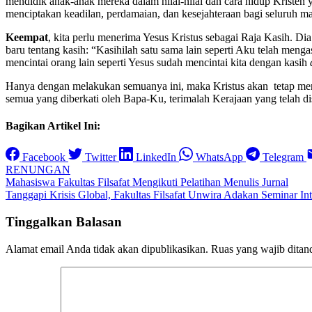
mendidik anak-anak mereka dalam nilai-nilai dan cara hidup Krist
menciptakan keadilan, perdamaian, dan kesejahteraan bagi seluruh ma
Keempat
, kita perlu menerima Yesus Kristus sebagai Raja Kasih. 
baru tentang kasih: “Kasihilah satu sama lain seperti Aku telah meng
mencintai orang lain seperti Yesus sudah mencintai kita dengan kasih
Hanya dengan melakukan semuanya ini, maka Kristus akan tetap mera
semua yang diberkati oleh Bapa-Ku, terimalah Kerajaan yang telah
Bagikan Artikel Ini:
Facebook
Twitter
LinkedIn
WhatsApp
Telegram
RENUNGAN
Navigasi
Mahasiswa Fakultas Filsafat Mengikuti Pelatihan Menulis Jurnal
Tanggapi Krisis Global, Fakultas Filsafat Unwira Adakan Seminar Int
pos
Tinggalkan Balasan
Alamat email Anda tidak akan dipublikasikan.
Ruas yang wajib ditan