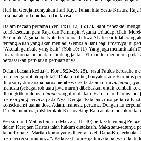
Hari ini Gereja merayakan Hari Raya Tuhan kita Yesus Kristus, Raja
kesemarakan kemuliaan dan kuasa.
Dalam bacaan pertama (Yeh 34:11-12, 15:17
),
Nabi Yehezkiel menghi
ketidaksetiaan para Raja dan Pemimpin Agama terhadap Allah. Merek
Pemimpin Agama itu, Nabi bernubuat bahwa Allah sendirilah yang
tentang Allah yang akan menjadi Gembala Ilahi bagi umatNya ini pada
“Akulah gembala yang baik” (Yoh 10: 11). Yang juga menarik ialah 
antara domba jantan dan kambing jantan. Firman ini menunjuk pada 
berdasarkan perbuatan-perbuatannya.
Dalam bacaan kedua (1 Kor 15:20-26, 28),
rasul Paulus berusaha me
mempengaruhi hidup kita?” Dalam hal ini, banyak orang Korintus pe
dihukum, di mana ia harus membawa-serta dalam dirinya,
tubuh,
yang
manusia (sebagai roh atau jiwa murni) dibebaskan untuk kembali ke 
dibangkitkan dengan
tubuh
yang dimuliakan. Karena itu, Paulus men
mereka yang percaya pada-Nya. Dengan kata lain, misi pertama Kris
konsekuensi utama dosa Adam, manusia pertama. Dengan itu terpen
11). Selanjutnya, misi terakhir Kristus Sang Raja adalah menakluk
Perikop Injil Matius hari ini (Mat. 25: 31- 46) berkisah tentang Pe
dalam Kerajaan Kristus ialah hukum cintakasih. Maka satu-satunya p
Ia berfirman: “Marilah kamu yang diberkati oleh Bapa-Ku, terimala
memberi Aku minum…”. Pada saat itu menjadi nyata bahwa nilai hidup