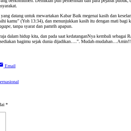
en yang berkomitmen. Demikian pun pemerintah dan para pejabat publ
syarakat.
Dia yang datang untuk mewartakan Kabar Baik megenai kasih dan kesela
asihi kamu” (Yoh 13:34), dan menunjukkan kasih itu dengan mati bagi k
agape
, tanpa syarat dan pamrih apapun.
ja dalam hidup kita, dan pada saat kedatanganNya kembali sebagai R
 disediakan bagimu sejak dunia dijadikan….”. Mudah-mudahan…Amin!!
Email
ernasional
dai
*