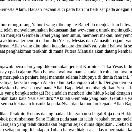
 Semesta Alam. Bacaan-bacaan suci pada hari ini berkisar pada adegan
bur orang-orang Yahudi yang dibuang ke Babel. Ia menjelaskan bahwa
a telah menyalahgunakan kekuasaan dan wewenang untuk meninggikan di
 akan menjadi Gembala Israel yang menuntun, memberi makan, menye
 akhirnya terpenuhi dalam diri Yesus, Mesias dan Almasih Terjanji ya
Firman Allah yang ditujukan kepada para dombaNya, yakni bahwa Ia se
saat penghakiman terakhir, di mana Putera Manusia akan datang kemba
njawab persoalan yang dikemukakan jemaat Korintus: “Jika Yesus hidu
rcaya pada ajaran Plato bahwa awalnya manusia adalah roh atau jiwa 
 merupakan penjara bagi manusia selama hidupnya di dunia fana ini. T
asalnya, bersatu dengan Allah dalam kebahagiaan abadi. Dengan demik
jelaskan bahwa sebagaimana Allah Bapa telah membangkitkan Yesus da
tus yang bangkit sebagai Raja adalah memberi kita hidup kekal deng
uhilah kata-kata Yesus sendiri: “Akulah Gembala yang baik. Gembal
kan semua kekuatan kosmik kepada-Nya, dan kemudian kepada Allah Ba
ngadilan Terakhir. Kristus datang pada akhir zaman sebagai Raja dan H
okok pertimbangan Sang Hakim pada saat itu ialah “apakah orang mela
h Kerajaan yang telah disediakan bagimu sejak dunia dijadikan…Sebab
 setiap orang di hadapan Tuhan hanya ditakar atas dasar perbuatan ka