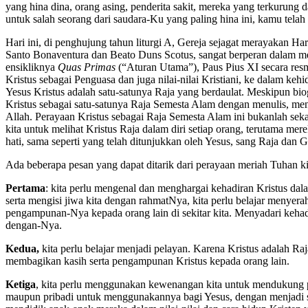
yang hina dina, orang asing, penderita sakit, mereka yang terkurung
untuk salah seorang dari saudara-Ku yang paling hina ini, kamu tel
Hari ini, di penghujung tahun liturgi A, Gereja sejagat merayakan Ha
Santo Bonaventura dan Beato Duns Scotus, sangat berperan dalam me
ensikliknya
Quas Primas
(“Aturan Utama”), Paus Pius XI secara res
Kristus sebagai Penguasa dan juga nilai-nilai Kristiani, ke dalam kehi
Yesus Kristus adalah satu-satunya Raja yang berdaulat. Meskipun bio
Kristus sebagai satu-satunya Raja Semesta Alam dengan menulis, me
Allah. Perayaan Kristus sebagai Raja Semesta Alam ini bukanlah sek
kita untuk melihat Kristus Raja dalam diri setiap orang, terutama me
hati, sama seperti yang telah ditunjukkan oleh Yesus, sang Raja dan 
Ada beberapa pesan yang dapat ditarik dari perayaan meriah Tuhan kit
Pertama
: kita perlu mengenal dan menghargai kehadiran Kristus dal
serta mengisi jiwa kita dengan rahmatNya, kita perlu belajar men
pengampunan-Nya kepada orang lain di sekitar kita. Menyadari keh
dengan-Nya.
Kedua,
kita perlu belajar menjadi pelayan. Karena Kristus adalah R
membagikan kasih serta pengampunan Kristus kepada orang lain.
Ketiga
, kita perlu menggunakan kewenangan kita untuk mendukung 
maupun pribadi untuk menggunakannya bagi Yesus, dengan menjadi s