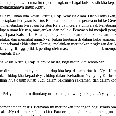
 dalam penjara … semua itu diperhitungkan sebagai bukti kasih kita ke
ah melakukannya untuk Aku”.
ri Raya Tuhan kita Yesus Kristus, Raja Semesta Alam. Ordo Fransiskan, 
netapkan Perayaan Kristus Raja dan memperluas perayaan ini ke Gerej
mi menetapkan Perayaan Kristus Raja bagi Gereja Universal. Penetapa
dupan umat Kristen, masyarakat, dan politik. Perayaan ini menjadi pengi
grafi para Kaisar dan Raja-raja banyak ditulis dan ditemukan dalam bu
ngukir, dan memahat namaNya, bukan terutama di dalam buku apapun, m
adar sebagai akhir tahun Gereja, melainkan merupakan ringkasan dari 
reka yang dianggap tidak penting oleh masyarakat kita, dan untuk memp
Gembala Baik.
a Yesus Kristus, Raja Alam Semesta, bagi hidup kita sehari-hari:
am diri kita dan menyerahkan hidup kita kepada pemerintahanNya. Karen
yerahkan hidup kita kepadaNya, hidup dalam Kehadiran-Nya yang Kudu
adiran-Nya dalam Kitab Suci, dalam Sakramen-sakramen, dan dalam ko
aja Pelayan, kita pun diundang untuk menjadi warga kerajaan-Nya yang
pemerintahan Yesus. Perayaan ini merupakan undangan bagi semua ora
aksi-Nya dalam cara hidup kita. Para orang tua diharapkan menggun