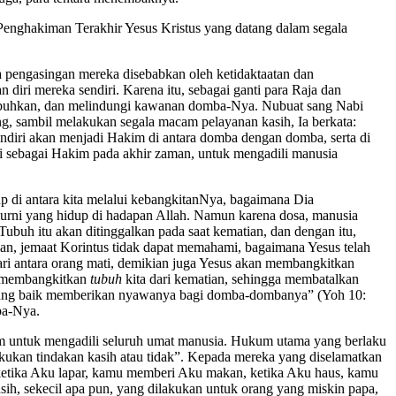
 Penghakiman Terakhir Yesus Kristus yang datang dalam segala
 pengasingan mereka disebabkan oleh ketidaktaatan dan
ri mereka sendiri. Karena itu, sebagai ganti para Raja dan
mbuhkan, dan melindungi kawanan domba-Nya. Nubuat sang Nabi
ng, sambil melakukan segala macam pelayanan kasih, Ia berkata:
ndiri akan menjadi Hakim di antara domba dengan domba, serta di
li sebagai Hakim pada akhir zaman, untuk mengadili manusia
p di antara kita melalui kebangkitanNya, bagaimana Dia
murni yang hidup di hadapan Allah. Namun karena dosa, manusia
ubuh itu akan ditinggalkan pada saat kematian, dan dengan itu,
ian, jemaat Korintus tidak dapat memahami, bagaimana Yesus telah
ri antara orang mati, demikian juga Yesus akan membangkitkan
an membangkitkan
tubuh
kita dari kematian, sehingga membatalkan
a yang baik memberikan nyawanya bagi domba-dombanya” (Yoh 10:
pa-Nya.
akim untuk mengadili seluruh umat manusia. Hukum utama yang berlaku
kukan tindakan kasih atau tidak”. Kepada mereka yang diselamatkan
 ketika Aku lapar, kamu memberi Aku makan, ketika Aku haus, kamu
sih, sekecil apa pun, yang dilakukan untuk orang yang miskin papa,