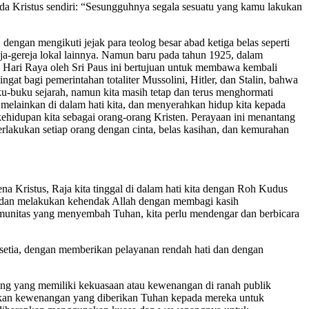
pada Kristus sendiri: “Sesungguhnya segala sesuatu yang kamu lakukan
dengan mengikuti jejak para teolog besar abad ketiga belas seperti
a-gereja lokal lainnya. Namun baru pada tahun 1925, dalam
n Hari Raya oleh Sri Paus ini bertujuan untuk membawa kembali
ngat bagi pemerintahan totaliter Mussolini, Hitler, dan Stalin, bahwa
ku-buku sejarah, namun kita masih tetap dan terus menghormati
elainkan di dalam hati kita, dan menyerahkan hidup kita kepada
kehidupan kita sebagai orang-orang Kristen. Perayaan ini menantang
erlakukan setiap orang dengan cinta, belas kasihan, dan kemurahan
a Kristus, Raja kita tinggal di dalam hati kita dengan Roh Kudus
s, dan melakukan kehendak Allah dengan membagi kasih
munitas yang menyembah Tuhan, kita perlu mendengar dan berbicara
 setia, dengan memberikan pelayanan rendah hati dan dengan
ng yang memiliki kekuasaan atau kewenangan di ranah publik
akan kewenangan yang diberikan Tuhan kepada mereka untuk