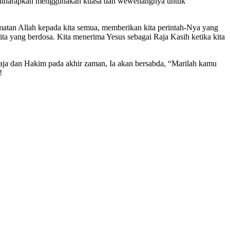
ik, diharapkan menggunakan kuasa dan wewenangnya untuk
matan Allah kepada kita semua, memberikan kita perintah-Nya yang
ita yang berdosa. Kita menerima Yesus sebagai Raja Kasih ketika kita
aja dan Hakim pada akhir zaman, Ia akan bersabda, “Marilah kamu
!