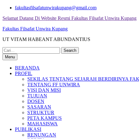
Skip
fakultasfilsafatunwirakupang@gmail.com
to
Selamat Datang Di Website Resmi Fakultas Filsafat Unwira Kupang
content
Fakultas Filsafat Unwira Kupang
UT VITAM HABEANT ABUNDANTIUS
Search
for:
Menu
BERANDA
PROFIL
SEKILAS TENTANG SEJARAH BERDIRINYA FAK
TENTANG FF UNWIRA
VISI DAN MISI
TUJUAN
DOSEN
SASARAN
STRUKTUR
PETA KAMPUS
MAHASISWA
PUBLIKASI
RENUNGAN