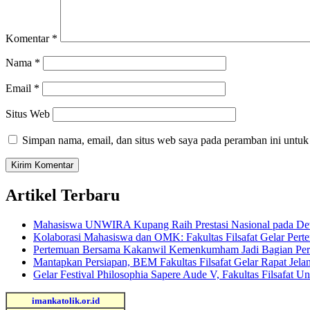
Komentar
*
Nama
*
Email
*
Situs Web
Simpan nama, email, dan situs web saya pada peramban ini untuk
Artikel Terbaru
Mahasiswa UNWIRA Kupang Raih Prestasi Nasional pada Dewa
Kolaborasi Mahasiswa dan OMK: Fakultas Filsafat Gelar 
Pertemuan Bersama Kakanwil Kemenkumham Jadi Bagian Per
Mantapkan Persiapan, BEM Fakultas Filsafat Gelar Rapat Jela
Gelar Festival Philosophia Sapere Aude V, Fakultas Filsafat 
imankatolik.or.id