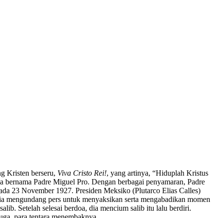
g Kristen berseru,
Viva Cristo Rei!
, yang artinya, “Hiduplah Kristus
da bernama Padre Miguel Pro. Dengan berbagai penyamaran, Padre
a 23 November 1927. Presiden Meksiko (Plutarco Elias Calles)
, dia mengundang pers untuk menyaksikan serta mengabadikan momen
. Setelah selesai berdoa, dia mencium salib itu lalu berdiri.
 juga, para tentara menembaknya.