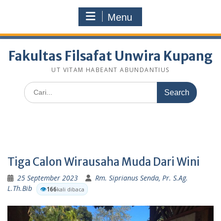
Skip
fakultasfilsafatunwirakupang@gmail.com
to
Menu
Selamat Datang Di Website Resmi Fakultas Filsafat
content
Unwira Kupang
Fakultas Filsafat Unwira Kupang
UT VITAM HABEANT ABUNDANTIUS
Search
for:
Tiga Calon Wirausaha Muda Dari Wini
25 September 2023
Rm. Siprianus Senda, Pr. S.Ag.
L.Th.Bib
👁️
166
kali dibaca