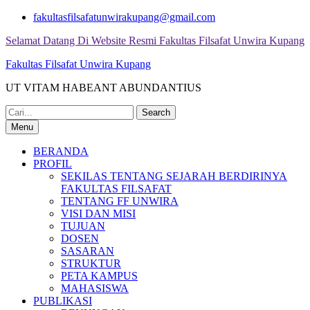
Skip
fakultasfilsafatunwirakupang@gmail.com
to
Selamat Datang Di Website Resmi Fakultas Filsafat Unwira Kupang
content
Fakultas Filsafat Unwira Kupang
UT VITAM HABEANT ABUNDANTIUS
Search
for:
Menu
BERANDA
PROFIL
SEKILAS TENTANG SEJARAH BERDIRINYA
FAKULTAS FILSAFAT
TENTANG FF UNWIRA
VISI DAN MISI
TUJUAN
DOSEN
SASARAN
STRUKTUR
PETA KAMPUS
MAHASISWA
PUBLIKASI