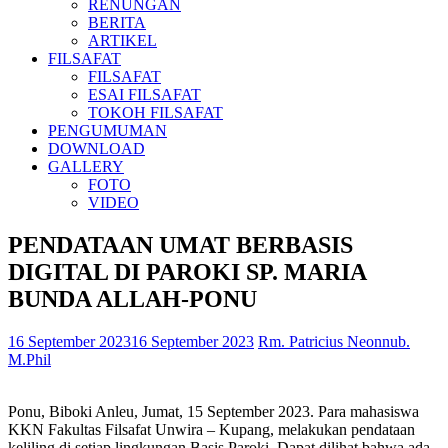
RENUNGAN
BERITA
ARTIKEL
FILSAFAT
FILSAFAT
ESAI FILSAFAT
TOKOH FILSAFAT
PENGUMUMAN
DOWNLOAD
GALLERY
FOTO
VIDEO
PENDATAAN UMAT BERBASIS
DIGITAL DI PAROKI SP. MARIA
BUNDA ALLAH-PONU
16 September 2023
16 September 2023
Rm. Patricius Neonnub.
M.Phil
Ponu, Biboki Anleu, Jumat, 15 September 2023. Para mahasiswa
KKN Fakultas Filsafat Unwira – Kupang, melakukan pendataan
keliling di setiap lingkungan Basis Paroki. Dapat dilihat bahwa ada