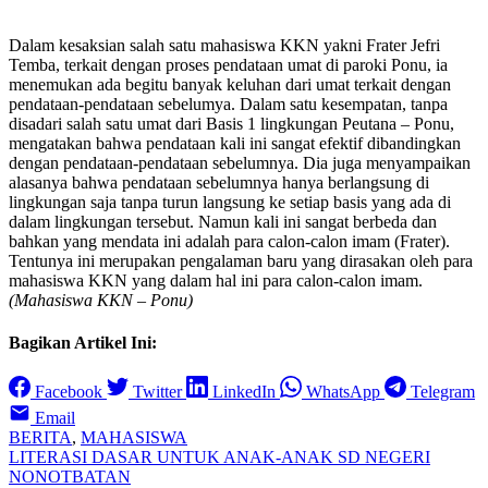
Dalam kesaksian salah satu mahasiswa KKN yakni Frater Jefri
Temba, terkait dengan proses pendataan umat di paroki Ponu, ia
menemukan ada begitu banyak keluhan dari umat terkait dengan
pendataan-pendataan sebelumya. Dalam satu kesempatan, tanpa
disadari salah satu umat dari Basis 1 lingkungan Peutana – Ponu,
mengatakan bahwa pendataan kali ini sangat efektif dibandingkan
dengan pendataan-pendataan sebelumnya. Dia juga menyampaikan
alasanya bahwa pendataan sebelumnya hanya berlangsung di
lingkungan saja tanpa turun langsung ke setiap basis yang ada di
dalam lingkungan tersebut. Namun kali ini sangat berbeda dan
bahkan yang mendata ini adalah para calon-calon imam (Frater).
Tentunya ini merupakan pengalaman baru yang dirasakan oleh para
mahasiswa KKN yang dalam hal ini para calon-calon imam.
(Mahasiswa KKN – Ponu)
Bagikan Artikel Ini:
Facebook
Twitter
LinkedIn
WhatsApp
Telegram
Email
BERITA
,
MAHASISWA
Navigasi
LITERASI DASAR UNTUK ANAK-ANAK SD NEGERI
NONOTBATAN