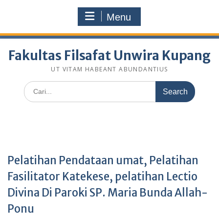
Skip
fakultasfilsafatunwirakupang@gmail.com
to
Menu
Selamat Datang Di Website Resmi Fakultas Filsafat
content
Unwira Kupang
Fakultas Filsafat Unwira Kupang
UT VITAM HABEANT ABUNDANTIUS
Search
for:
Pelatihan Pendataan umat, Pelatihan
Fasilitator Katekese, pelatihan Lectio
Divina Di Paroki SP. Maria Bunda Allah-
Ponu