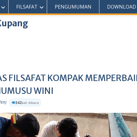
Selamat Datang Di Website Resmi Fakultas Filsafat Unwira
FILSAFAT
PENGUMUMAN
DOWNLOAD
 Kupang
S FILSAFAT KOMPAK MEMPERBAI
HUMUSU WINI
len)
👁️
342
kali dibaca