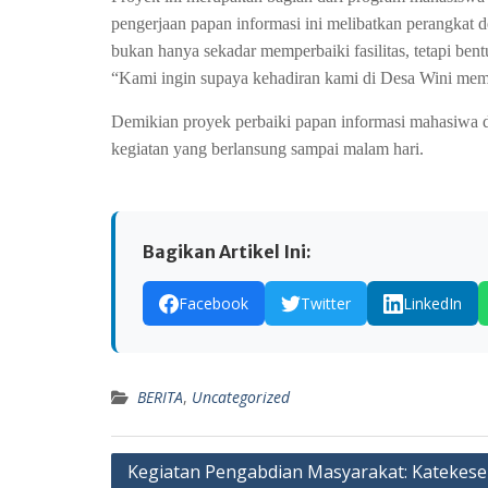
pengerjaan papan informasi ini melibatkan perangkat
bukan hanya sekadar memperbaiki fasilitas, tetapi be
“Kami ingin supaya kehadiran kami di Desa Wini mem
Demikian proyek perbaiki papan informasi mahasiwa 
kegiatan yang berlansung sampai malam hari.
Bagikan Artikel Ini:
Facebook
Twitter
LinkedIn
BERITA
,
Uncategorized
Navigasi
Kegiatan Pengabdian Masyarakat: Katekese