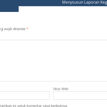
Menysusun Laporan Keg
ng wajib ditandai
*
Situs Web
ramban ini untuk komentar saya berikutnya.