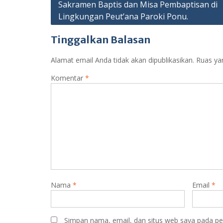
Sakramen Baptis dan Misa Pembaptisan di
pos
Lingkungan Peut’ana Paroki Ponu.
Tinggalkan Balasan
Alamat email Anda tidak akan dipublikasikan.
Ruas ya
Komentar
*
Nama
*
Email
*
Simpan nama, email, dan situs web saya pada pe