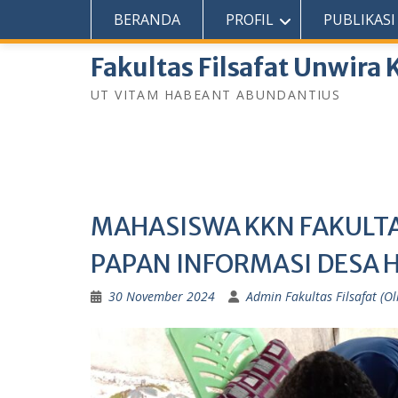
Skip
fakultasfilsafatunwirakupang@gmail.com
BERANDA
PROFIL
PUBLIKASI
to
content
Fakultas Filsafat Unwira
UT VITAM HABEANT ABUNDANTIUS
MAHASISWA KKN FAKULTA
PAPAN INFORMASI DESA 
30 November 2024
Admin Fakultas Filsafat (Ol