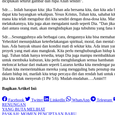
diciptakan seturut gambar dan rupa Allah sendiri”.
Sdr…. Inilah harapan kita: jika Tuhan ada bersama kita, dan kita ad
dapat kita bayangkan sekalipun. Yesus Kristus, Tuhan kita, sahabat
mana kita telah mengubur diri kita sendiri dengan dosa-dosa kita. Mar
melakukannya, kita juga akan mengalami nasib seperti Dia. “Dan jik
dari antara orang mati, akan menghidupkan juga tubuhmu yang fana 
Sdr…Sesungguhnya ada berbagai cara, dengannya kita bisa memahami k
Yehezkiel menunjukkan keterbelakangan spiritual, moral, dan menta
luas. Ada banyak situasi dan kondisi mati di sekitar kita. Ada iman 
proyek yang mati atau mangkrak. Kita perlu menghubungkan hidup ki
lagi. Tuhan tidak hanya tersedia, tetapi Dia juga mampu membalikkan
untuk membuka kuburan, kita perlu menghilangkan semua hambatan dal
meloncat keluar dari makam seperti Lazarus ketika kita mendengar pa
Tuhan kita memerintahkan mereka yang mengguling batu penutup maka
dalam hidup ini, marilah kita tetap percaya diri dan rendah hati u
jika kita tidak menyerah (1 Ptr 5:6). Mudah-mudahan….Amin!!!
Bagikan Artikel Ini:
Facebook
Twitter
LinkedIn
WhatsApp
Telegram
RENUNGAN
Navigasi
YANG BUTA MELIHAT
PASKAH: MOMEN PENCIPTAAN BARU