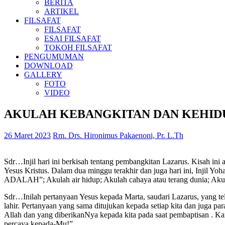
BERITA
ARTIKEL
FILSAFAT
FILSAFAT
ESAI FILSAFAT
TOKOH FILSAFAT
PENGUMUMAN
DOWNLOAD
GALLERY
FOTO
VIDEO
AKULAH KEBANGKITAN DAN KEHID
26 Maret 2023
Rm. Drs. Hironimus Pakaenoni, Pr. L.Th
Sdr…Injil hari ini berkisah tentang pembangkitan Lazarus. Kisah ini 
Yesus Kristus. Dalam dua minggu terakhir dan juga hari ini, Injil Y
ADALAH”; Akulah air hidup; Akulah cahaya atau terang dunia; Akul
Sdr…Inilah pertanyaan Yesus kepada Marta, saudari Lazarus, yang te
lahir. Pertanyaan yang sama ditujukan kepada setiap kita dan juga p
Allah dan yang diberikanNya kepada kita pada saat pembaptisan . Kare
percaya kepada-Mu!”.