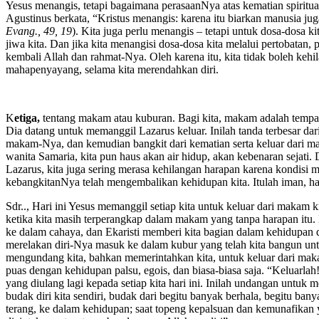
Yesus menangis, tetapi bagaimana perasaanNya atas kematian spiritu
Agustinus berkata, “Kristus menangis: karena itu biarkan manusia ju
Evang., 49, 19
). Kita juga perlu menangis – tetapi untuk dosa-dosa 
jiwa kita. Dan jika kita menangisi dosa-dosa kita melalui pertobatan
kembali Allah dan rahmat-Nya. Oleh karena itu, kita tidak boleh kehi
mahapenyayang, selama kita merendahkan diri.
K
etiga,
tentang makam atau kuburan. Bagi kita, makam adalah tempat
Dia datang untuk memanggil Lazarus keluar. Inilah tanda terbesar da
makam-Nya, dan kemudian bangkit dari kematian serta keluar dari m
wanita Samaria, kita pun haus akan air hidup, akan kebenaran sejati.
Lazarus, kita juga sering merasa kehilangan harapan karena kondisi
kebangkitanNya telah mengembalikan kehidupan kita. Itulah iman, har
Sdr.., Hari ini Yesus memanggil setiap kita untuk keluar dari makam k
ketika kita masih terperangkap dalam makam yang tanpa harapan itu.
ke dalam cahaya, dan Ekaristi memberi kita bagian dalam kehidupan 
merelakan diri-Nya masuk ke dalam kubur yang telah kita bangun untu
mengundang kita, bahkan memerintahkan kita, untuk keluar dari makam
puas dengan kehidupan palsu, egois, dan biasa-biasa saja. “Keluarlah!
yang diulang lagi kepada setiap kita hari ini. Inilah undangan unt
budak diri kita sendiri, budak dari begitu banyak berhala, begitu ba
terang, ke dalam kehidupan; saat topeng kepalsuan dan kemunafikan y