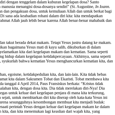
endiri dengan tenggelam dalam kuburan kegelapan dosa? Santo
n manusia menangisi dosa-dosanya sendiri” (St. Augustine,
In Ioann.
tan dan pengakuan dosa, untuk kemuliaan Allah dan untuk berkat bagi
 Di sana ada keabadian rohani dalam diri kita: kita mendapatkan
 rahmat Allah jauh lebih besar karena Allah benar-benar mahabaik dan
dan takut berada dekat makam. Tetapi Yesus justru datang ke makam.
sikan bagaimana Yesus mati di kayu salib, dikuburkan di dalam
yelamatkan kita dari kegelapan makam dan kematian. Sama seperti
dang hidup dalam kegelapan ketidakpercayaan. Akhirnya, sama seperti
pi, syukurlah bahwa kematian Yesus menghancurkan kematian kita, dan
an, egoisme, ketidakpedulian kita, dan lain-lain. Kita tidak bebas
lamat kita dalam Sakramen Tobat dan Ekaristi. Tobat membawa kita
tanggal 4 April 2014, Paus Fransiskus berkata: “Kristus tidak
lahan kita, dengan dosa kita. Dia tidak merelakan diri-Nya! Dia
gas untuk keluar dari kegelapan penjara di mana kita terkurung,
ejati, untuk membiarkan diri kita diserap oleh kata-kata Yesus ini
n. Karena sesungguhnya kesombongan membuat kita menjadi budak:
 menaati perintah Yesus dengan keluar dari kegelapan makam ke dalam
kita, dan kita menemukan lagi keaslian dari wajah kita, yang