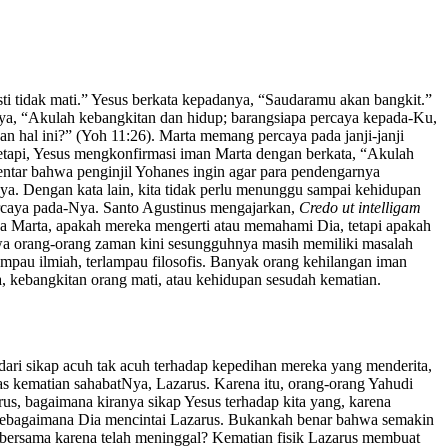
sti tidak mati.” Yesus berkata kepadanya, “Saudaramu akan bangkit.”
a, “Akulah kebangkitan dan hidup; barangsiapa percaya kepada-Ku,
n hal ini?” (Yoh 11:26). Marta memang percaya pada janji-janji
etapi, Yesus mengkonfirmasi iman Marta dengan berkata, “Akulah
ntar bahwa penginjil Yohanes ingin agar para pendengarnya
ya. Dengan kata lain, kita tidak perlu menunggu sampai kehidupan
percaya pada-Nya. Santo Agustinus mengajarkan,
Credo ut intelligam
ada Marta, apakah mereka mengerti atau memahami Dia, tetapi apakah
a orang-orang zaman kini sesungguhnya masih memiliki masalah
ampau ilmiah, terlampau filosofis. Banyak orang kehilangan iman
a, kebangkitan orang mati, atau kehidupan sesudah kematian.
dari sikap acuh tak acuh terhadap kepedihan mereka yang menderita,
s kematian sahabatNya, Lazarus. Karena itu, orang-orang Yahudi
us, bagaimana kiranya sikap Yesus terhadap kita yang, karena
ta sebagaimana Dia mencintai Lazarus. Bukankah benar bahwa semakin
ada bersama karena telah meninggal? Kematian fisik Lazarus membuat