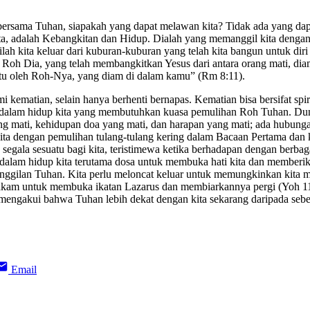
a bersama Tuhan, siapakah yang dapat melawan kita? Tidak ada yang da
 kita, adalah Kebangkitan dan Hidup. Dialah yang memanggil kita den
ilah kita keluar dari kuburan-kuburan yang telah kita bangun untuk diri
a Roh Dia, yang telah membangkitkan Yesus dari antara orang mati, d
itu oleh Roh-Nya, yang diam di dalam kamu” (Rm 8:11).
ematian, selain hanya berhenti bernapas. Kematian bisa bersifat spir
l dalam hidup kita yang membutuhkan kuasa pemulihan Roh Tuhan. Duni
yang mati, kehidupan doa yang mati, dan harapan yang mati; ada hubung
ta dengan pemulihan tulang-tulang kering dalam Bacaan Pertama dan k
 segala sesuatu bagi kita, teristimewa ketika berhadapan dengan berba
am hidup kita terutama dosa untuk membuka hati kita dan memberikan 
nggilan Tuhan. Kita perlu meloncat keluar untuk memungkinkan kita me
m untuk membuka ikatan Lazarus dan membiarkannya pergi (Yoh 11:44)
ntuk mengakui bahwa Tuhan lebih dekat dengan kita sekarang daripada
Email