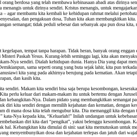
al orang berdosa yang telah membawa kebinasaan abadi atas dirinya s
ga menangis untuk dirinya sendiri. Kristus menangis, untuk mengajarka
kita – agar membantu kita kembali ke kehidupan rahmat melalui pertoba
, penyesalan, dan pengakuan dosa, Tuhan kita akan membangkitkan kita.
langan semangat; tidak peduli sebesar dan sebanyak apa pun dosa kita,
 kegelapan, tempat tanpa harapan. Tidak heran, banyak orang enggan 
ri Misteri Paskah Yesus. Kurang-lebih seminggu lagi, kita akan menyak
akam-Nya sendiri. Dialah kehidupan dunia. Hanya Dia yang dapat men
 Demikianpun, sama seperti orang yang buta sejak lahir, kita pun terka
 manusiawi kita yang pada akhirnya berujung pada kematian. Akan teta
apan, dan kasih kita.
ita sendiri. Makam kita sendiri bisa saja berupa kesombongan, keserakah
 Kita perlu keluar dari makam-makam itu untuk bertemu dengan Juruse
dan kebangkitan-Nya. Dalam pidato yang membangkitkan semangat pada 
k diri kita sendiri dengan memilih kejahatan dan kematian, dengan kesa
 di mana dosa kita telah mengubur kita. Dia memanggil kita dengan te
” kata-Nya kepada kita, “Keluarlah!” Inilah undangan untuk kebebasan s
uk membebaskan diri kita dari “pengikat”, yakni belenggu kesombonga
nyak hal. Kebangkitan kita dimulai di sini: saat kita memutuskan untuk
ang menyembunyikan dosa dan kejahatan terlepas dan jatuh dari wajah 