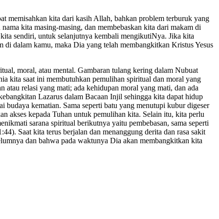
pat memisahkan kita dari kasih Allah, bahkan problem terburuk yang
gan nama kita masing-masing, dan membebaskan kita dari makam di
 kita sendiri, untuk selanjutnya kembali mengikutiNya. Jika kita
iam di dalam kamu, maka Dia yang telah membangkitkan Kristus Yesus
itual, moral, atau mental. Gambaran tulang kering dalam Nubuat
a kita saat ini membutuhkan pemulihan spiritual dan moral yang
an atau relasi yang mati; ada kehidupan moral yang mati, dan ada
ebangkitan Lazarus dalam Bacaan Injil sehingga kita dapat hidup
gai budaya kematian. Sama seperti batu yang menutupi kubur digeser
akses kepada Tuhan untuk pemulihan kita. Selain itu, kita perlu
nikmati sarana spiritual berikutnya yaitu pembebasan, sama seperti
. Saat kita terus berjalan dan menanggung derita dan rasa sakit
 sebelumnya dan bahwa pada waktunya Dia akan membangkitkan kita