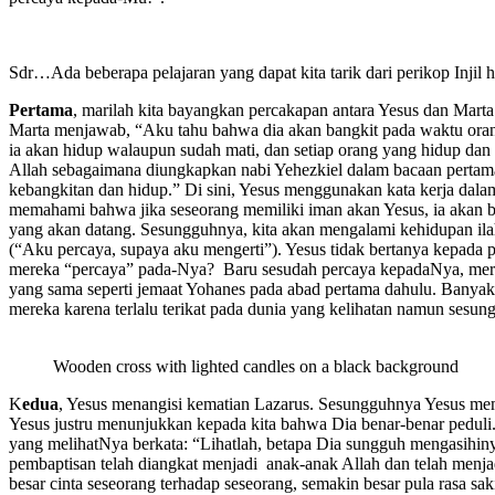
Sdr…Ada beberapa pelajaran yang dapat kita tarik dari perikop Injil ha
Pertama
, marilah kita bayangkan percakapan antara Yesus dan Marta
Marta menjawab, “Aku tahu bahwa dia akan bangkit pada waktu oran
ia akan hidup walaupun sudah mati, dan setiap orang yang hidup dan
Allah sebagaimana diungkapkan nabi Yehezkiel dalam bacaan pertama
kebangkitan dan hidup.” Di sini, Yesus menggunakan kata kerja dal
memahami bahwa jika seseorang memiliki iman akan Yesus, ia akan b
yang akan datang. Sesungguhnya, kita akan mengalami kehidupan ilahi
(“Aku percaya, supaya aku mengerti”). Yesus tidak bertanya kepada p
mereka “percaya” pada-Nya? Baru sesudah percaya kepadaNya, mere
yang sama seperti jemaat Yohanes pada abad pertama dahulu. Banyak o
mereka karena terlalu terikat pada dunia yang kelihatan namun sesun
Wooden cross with lighted candles on a black background
K
edua
, Yesus menangisi kematian Lazarus. Sesungguhnya Yesus memil
Yesus justru menunjukkan kepada kita bahwa Dia benar-benar peduli
yang melihatNya berkata: “Lihatlah, betapa Dia sungguh mengasihinya
pembaptisan telah diangkat menjadi anak-anak Allah dan telah menj
besar cinta seseorang terhadap seseorang, semakin besar pula rasa sa