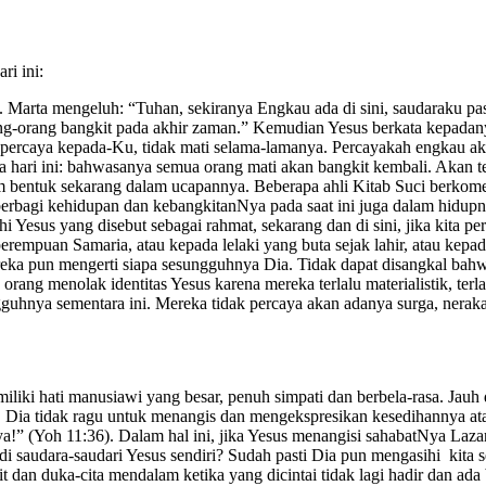
ri ini:
. Marta mengeluh: “Tuhan, sekiranya Engkau ada di sini, saudaraku pa
g-orang bangkit pada akhir zaman.” Kemudian Yesus berkata kepadany
 percaya kepada-Ku, tidak mati selama-lamanya. Percayakah engkau aka
 hari ini: bahwasanya semua orang mati akan bangkit kembali. Akan t
am bentuk sekarang dalam ucapannya. Beberapa ahli Kitab Suci berkome
erbagi kehidupan dan kebangkitanNya pada saat ini juga dalam hidupn
 Yesus yang disebut sebagai rahmat, sekarang dan di sini, jika kita 
erempuan Samaria, atau kepada lelaki yang buta sejak lahir, atau kep
ka pun mengerti siapa sesungguhnya Dia. Tidak dapat disangkal bahw
rang menolak identitas Yesus karena mereka terlalu materialistik, terl
gguhnya sementara ini. Mereka tidak percaya akan adanya surga, nerak
iki hati manusiawi yang besar, penuh simpati dan berbela-rasa. Jauh 
. Dia tidak ragu untuk menangis dan mengekspresikan kesedihannya ata
!” (Yoh 11:36). Dalam hal ini, jika Yesus menangisi sahabatNya Lazar
adi saudara-saudari Yesus sendiri? Sudah pasti Dia pun mengasihi ki
kit dan duka-cita mendalam ketika yang dicintai tidak lagi hadir dan 