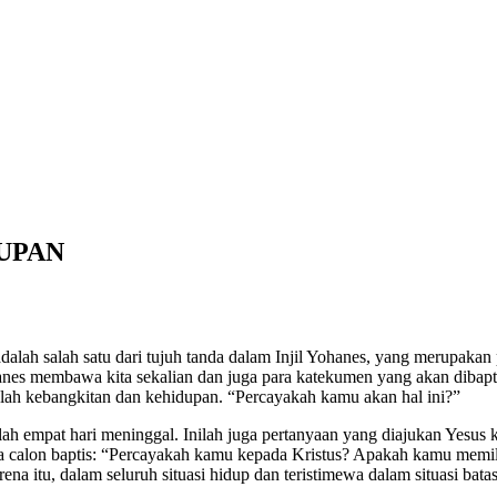
UPAN
adalah salah satu dari tujuh tanda dalam Injil Yohanes, yang merupakan
ohanes membawa kita sekalian dan juga para katekumen yang akan dibapt
ah kebangkitan dan kehidupan. “Percayakah kamu akan hal ini?”
lah empat hari meninggal. Inilah juga pertanyaan yang diajukan Yesus 
ara calon baptis: “Percayakah kamu kepada Kristus? Apakah kamu memil
na itu, dalam seluruh situasi hidup dan teristimewa dalam situasi bat