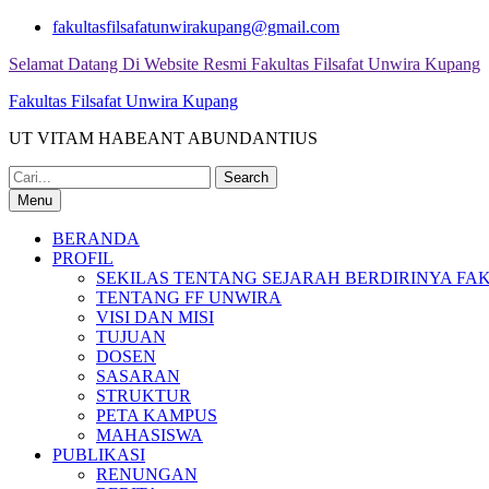
Skip
fakultasfilsafatunwirakupang@gmail.com
to
Selamat Datang Di Website Resmi Fakultas Filsafat Unwira Kupang
content
Fakultas Filsafat Unwira Kupang
UT VITAM HABEANT ABUNDANTIUS
Search
for:
Menu
BERANDA
PROFIL
SEKILAS TENTANG SEJARAH BERDIRINYA FAK
TENTANG FF UNWIRA
VISI DAN MISI
TUJUAN
DOSEN
SASARAN
STRUKTUR
PETA KAMPUS
MAHASISWA
PUBLIKASI
RENUNGAN