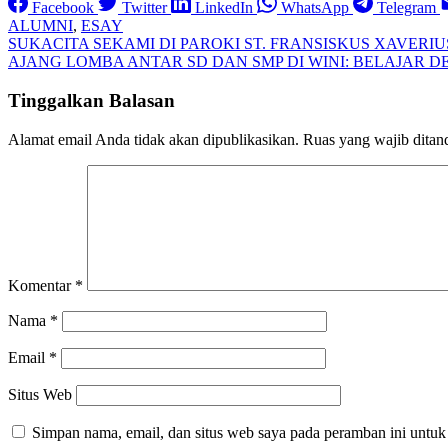
Facebook
Twitter
LinkedIn
WhatsApp
Telegram
ALUMNI
,
ESAY
Navigasi
SUKACITA SEKAMI DI PAROKI ST. FRANSISKUS XAVERIU
AJANG LOMBA ANTAR SD DAN SMP DI WINI: BELAJAR 
pos
Tinggalkan Balasan
Alamat email Anda tidak akan dipublikasikan.
Ruas yang wajib ditan
Komentar
*
Nama
*
Email
*
Situs Web
Simpan nama, email, dan situs web saya pada peramban ini untuk