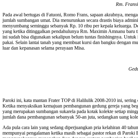
Rm. Fransi
Pada awal bertugas di Fatuoni, Romo Frans, sapaan akrabnya, menga
jumlah sumbangan umat. Dia menurunkan secara drastis biaya admini
menyumbang seminggu sebanyak Rp. 10 ribu per kepala keluarga. Den
yang ketika ditinggalkan pendahulunya Rm. Maximin Amnanu baru tiang
ini sudah bisa digunakan sekalipun belum tuntas finishingnya. Untuk
pakai. Selain lantai tanah yang membuat kursi dan bangku dengan m
luar dan kepanasan selama perayaan Misa.
Gedu
Paroki ini, kata mantan Frater TOP di Halilulik 2008-2010 ini, sering
Ketika menyaksikan kemajuan pembangunan gedung gereja yang begit
yang merupakan sumbangan sukarela pada kotak kolekte setiap minggu
jumlah dana pembangunan sebanyak 50-an juta, sedangkan uang kolek
Ada pula cara lain yang sedang diperjuangkan pria kelahiran 40 tahun 
mempunyai pengalaman ketika masih sebagai pastor rekan di Paroki 