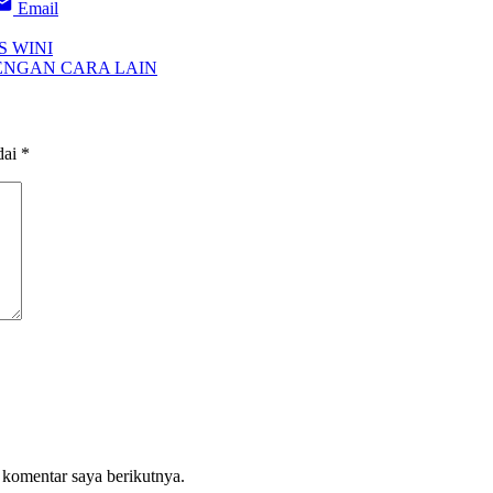
Email
S WINI
DENGAN CARA LAIN
dai
*
 komentar saya berikutnya.