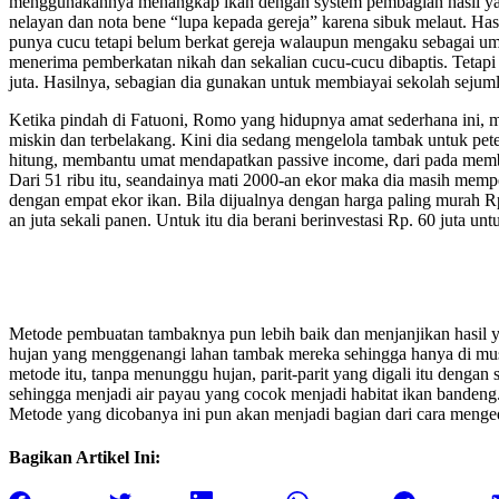
menggunakannya menangkap ikan dengan system pembagian hasil yang
nelayan dan nota bene “lupa kepada gereja” karena sibuk melaut. Hasi
punya cucu tetapi belum berkat gereja walaupun mengaku sebagai um
menerima pemberkatan nikah dan sekalian cucu-cucu dibaptis. Tetapi
juta. Hasilnya, sebagian dia gunakan untuk membiayai sekolah seju
Ketika pindah di Fatuoni, Romo yang hidupnya amat sederhana ini, m
miskin dan terbelakang. Kini dia sedang mengelola tambak untuk pet
hitung, membantu umat mendapatkan passive income, dari pada membi
Dari 51 ribu itu, seandainya mati 2000-an ekor maka dia masih mempe
dengan empat ekor ikan. Bila dijualnya dengan harga paling murah Rp
an juta sekali panen. Untuk itu dia berani berinvestasi Rp. 60 juta 
Metode pembuatan tambaknya pun lebih baik dan menjanjikan hasil y
hujan yang menggenangi lahan tambak mereka sehingga hanya di musi
metode itu, tanpa menunggu hujan, parit-parit yang digali itu dengan s
sehingga menjadi air payau yang cocok menjadi habitat ikan bandeng. 
Metode yang dicobanya ini pun akan menjadi bagian dari cara menge
Bagikan Artikel Ini: