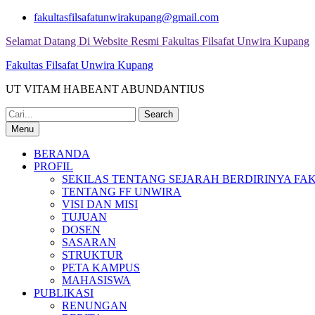
Skip
fakultasfilsafatunwirakupang@gmail.com
to
Selamat Datang Di Website Resmi Fakultas Filsafat Unwira Kupang
content
Fakultas Filsafat Unwira Kupang
UT VITAM HABEANT ABUNDANTIUS
Search
for:
Menu
BERANDA
PROFIL
SEKILAS TENTANG SEJARAH BERDIRINYA FAK
TENTANG FF UNWIRA
VISI DAN MISI
TUJUAN
DOSEN
SASARAN
STRUKTUR
PETA KAMPUS
MAHASISWA
PUBLIKASI
RENUNGAN