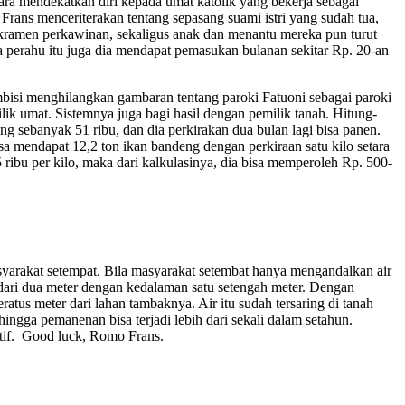
a mendekatkan diri kepada umat katolik yang bekerja sebagai
 Frans menceriterakan tentang sepasang suami istri yang sudah tua,
akramen perkawinan, sekaligus anak dan menantu mereka pun turut
 perahu itu juga dia mendapat pemasukan bulanan sekitar Rp. 20-an
mbisi menghilangkan gambaran tentang paroki Fatuoni sebagai paroki
ik umat. Sistemnya juga bagi hasil dengan pemilik tanah. Hitung-
 sebanyak 51 ribu, dan dia perkirakan dua bulan lagi bisa panen.
sa mendapat 12,2 ton ikan bandeng dengan perkiraan satu kilo setara
ribu per kilo, maka dari kalkulasinya, dia bisa memperoleh Rp. 500-
yarakat setempat. Bila masyarakat setembat hanya mengandalkan air
dari dua meter dengan kedalaman satu setengah meter. Dengan
eratus meter dari lahan tambaknya. Air itu sudah tersaring di tanah
ingga pemanenan bisa terjadi lebih dari sekali dalam setahun.
tif. Good luck, Romo Frans.