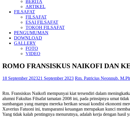
BERITA
ARTIKEL
FILSAFAT
FILSAFAT
ESAI FILSAFAT
TOKOH FILSAFAT
PENGUMUMAN
DOWNLOAD
GALLERY
FOTO
VIDEO
ROMO FRANSISKUS NAIKOFI DAN KE
18 September 2023
21 September 2023
Rm. Patricius Neonnub. M.Ph
Rm. Fransiskus Naikofi mempunyai kiat tersendiri dalam meningkatk
alumni Fakultas Filsafat tamatan 2008 ini, pada prinsipnya umat tida
sumbangan yang mampu mereka berikan sesuai kondisi ekonomi mereka, 
Xaverius Fatuoni ini, transparansi keuangan merupakan kunci memba
Yang tidak kalah pentingnya menurutnya, adalah kerja dengan hasil 