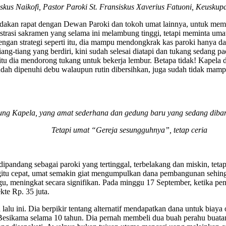
skus Naikofi, Pastor Paroki St. Fransiskus Xaverius Fatuoni, Keusku
dakan rapat dengan Dewan Paroki dan tokoh umat lainnya, untuk membi
strasi sakramen yang selama ini melambung tinggi, tetapi meminta um
gan strategi seperti itu, dia mampu mendongkrak kas paroki hanya d
-tiang yang berdiri, kini sudah selesai diatapi dan tukang sedang pa
 itu dia mendorong tukang untuk bekerja lembur. Betapa tidak! Kapela 
udah dipenuhi debu walaupun rutin dibersihkan, juga sudah tidak mamp
ng Kapela, yang amat sederhana dan gedung baru yang sedang diba
Tetapi umat “Gereja sesungguhnya”, tetap ceria
 dipandang sebagai paroki yang tertinggal, terbelakang dan miskin, tet
u cepat, umat semakin giat mengumpulkan dana pembangunan sehingga 
, meningkat secara signifikan. Pada minggu 17 September, ketika pen
te Rp. 35 juta.
lalu ini. Dia berpikir tentang alternatif mendapatkan dana untuk biaya 
Besikama selama 10 tahun. Dia pernah membeli dua buah perahu buata