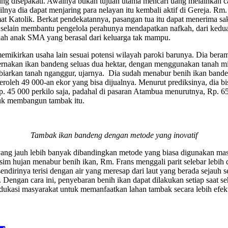
 disepakati. Awalnya bukan tujuan utama mencari uang melainkan car
lnya dia dapat menjaring para nelayan itu kembali aktif di Gereja. Rm.
at Katolik. Berkat pendekatannya, pasangan tua itu dapat menerima s
 selain membantu pengelola perahunya mendapatkan nafkah, dari kedua
mlah anak SMA yang berasal dari keluarga tak mampu.
emikirkan usaha lain sesuai potensi wilayah paroki barunya. Dia bera
ernakan ikan bandeng seluas dua hektar, dengan menggunakan tanah mil
arkan tanah nganggur, ujarnya. Dia sudah menabur benih ikan bandeng
roleh 49 000-an ekor yang bisa dijualnya. Menurut prediksinya, dia bi
. 45 000 perkilo saja, padahal di pasaran Atambua menurutnya, Rp. 65 
untuk membangun tambak itu.
Tambak ikan bandeng dengan metode yang inovatif
ang jauh lebih banyak dibandingkan metode yang biasa digunakan mas
m hujan menabur benih ikan, Rm. Frans menggali parit selebar lebih 
endirinya terisi dengan air yang meresap dari laut yang berada sejauh s
Dengan cara ini, penyebaran benih ikan dapat dilakukan setiap saat seh
dukasi masyarakat untuk memanfaatkan lahan tambak secara lebih efek