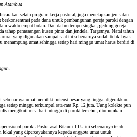
pan Atambua
carakan selain program kerja pastoral, juga menetapkan jenis dan
at berkonsentrasi pada dana untuk pembangunan gereja paroki dengan
alam waktu empat bulan. Dan dalam tempo singkat, gedung gereja
da tahap pemasangan kusen pintu dan jendela. Targetnya, Natal tahun
darurat yang digunakan sampai saat ini sebenarnya sudah tidak layak
u menampung umat sehingga setiap hari minggu umat harus berdiri di
ngun.
api sebenarnya umat memiliki potensi besar yang tinggal digerakkan.
setiap minggu terkumpul rata-rata Rp. 12 juta. Uang kolekte pun
ulis mengikuti misa hari minggu di paroki tersebut, diumumkan
operasional paroki. Pastor asal Bitauni TTU ini sebenarnya telah
n lokal yang dipercayakannya kepada anggota umat untuk