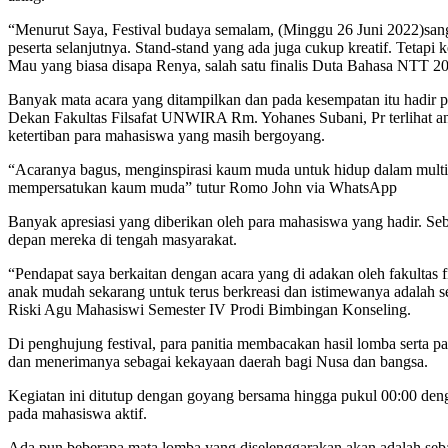
“Menurut Saya, Festival budaya semalam, (Minggu 26 Juni 2022)sanga
peserta selanjutnya. Stand-stand yang ada juga cukup kreatif. Tetap
Mau yang biasa disapa Renya, salah satu finalis Duta Bahasa NTT 2
Banyak mata acara yang ditampilkan dan pada kesempatan itu hadir p
Dekan Fakultas Filsafat UNWIRA Rm. Yohanes Subani, Pr terlihat an
ketertiban para mahasiswa yang masih bergoyang.
“Acaranya bagus, menginspirasi kaum muda untuk hidup dalam multiku
mempersatukan kaum muda” tutur Romo John via WhatsApp
Banyak apresiasi yang diberikan oleh para mahasiswa yang hadir. Se
depan mereka di tengah masyarakat.
“Pendapat saya berkaitan dengan acara yang di adakan oleh fakultas f
anak mudah sekarang untuk terus berkreasi dan istimewanya adalah se
Riski Agu Mahasiswi Semester IV Prodi Bimbingan Konseling.
Di penghujung festival, para panitia membacakan hasil lomba serta 
dan menerimanya sebagai kekayaan daerah bagi Nusa dan bangsa.
Kegiatan ini ditutup dengan goyang bersama hingga pukul 00:00 denga
pada mahasiswa aktif.
Ada pun beberapa mata lomba yang diselenggarakan akan adalah sebag