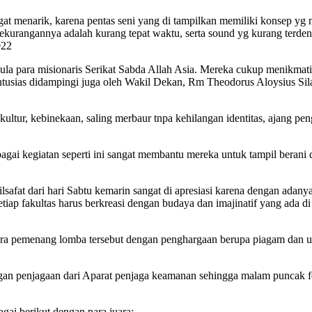
t menarik, karena pentas seni yang di tampilkan memiliki konsep yg 
i kekurangannya adalah kurang tepat waktu, serta sound yg kurang terd
022
ula para misionaris Serikat Sabda Allah Asia. Mereka cukup menikmati
tusias didampingi juga oleh Wakil Dekan, Rm Theodorus Aloysius Sila
ltur, kebinekaan, saling merbaur tnpa kehilangan identitas, ajang pe
bagai kegiatan seperti ini sangat membantu mereka untuk tampil beran
ilsafat dari hari Sabtu kemarin sangat di apresiasi karena dengan adany
tiap fakultas harus berkreasi dengan budaya dan imajinatif yang ada d
para pemenang lomba tersebut dengan penghargaan berupa piagam dan ua
n penjagaan dari Aparat penjaga keamanan sehingga malam puncak festi
ai berikut dengan para juara: