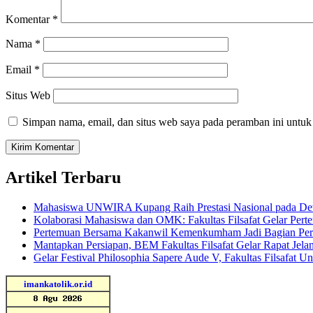
Komentar
*
Nama
*
Email
*
Situs Web
Simpan nama, email, dan situs web saya pada peramban ini untuk
Artikel Terbaru
Mahasiswa UNWIRA Kupang Raih Prestasi Nasional pada Dewa
Kolaborasi Mahasiswa dan OMK: Fakultas Filsafat Gelar 
Pertemuan Bersama Kakanwil Kemenkumham Jadi Bagian Per
Mantapkan Persiapan, BEM Fakultas Filsafat Gelar Rapat Jela
Gelar Festival Philosophia Sapere Aude V, Fakultas Filsafat 
imankatolik.or.id