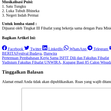
Musikalisasi Puisi:
1. Satu Tungku
2. Luka Tubuh Bhineka
3. Negeri Indah Permai
Untuk lomba stand :
Dijuarai oleh Tingkat III Filsafat yang bekerja sama dengan Para Misi
Bagikan Artikel Ini:
Facebook
Twitter
LinkedIn
WhatsApp
Telegram
BERITA
Festival Budaya
,
ffunwira
Navigasi
Pertemuan Pembahasan Kerja Sama ISFIT Dili dan Fakultas Filsafat
Yudisium Fakultas Filsafat UNWIRA, Kupang Bagi 85 Calon Wisud
pos
Tinggalkan Balasan
Alamat email Anda tidak akan dipublikasikan.
Ruas yang wajib ditan