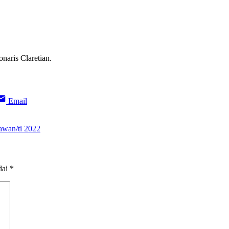
onaris Claretian.
Email
awan/ti 2022
dai
*