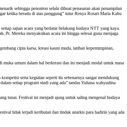
menarik sehingga penonton selalu dibuat penasaran akan penampilan
engar ketika berada di atas panggung” tutur Renya Rosari Maria Kabu
 setiap sajian acara yang berlatar belakang budaya NTT yang kaya.
b, Pr. Mereka menyaksikan acara ini hingga selesai guna menjaga
ngembang cipta karsa, kreasi kaum muda, latihan kepemimpinan,
i di muka umum dalam hal berkreasi dan ini menjadi modal untuk masa
a kompetisi serta kegiatan seperti itu sebenarnya sangat mendukung
i dalam setiap program studi yang ada” tandas Yuliana wahyudina
ng tunai. Festival ini menjadi ajang untuk saling mengenal budaya
val tidak terjadi keributan dan tindak anarkis para hadirin yang ada