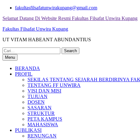
Skip
fakultasfilsafatunwirakupang@gmail.com
to
Selamat Datang Di Website Resmi Fakultas Filsafat Unwira Kupang
content
Fakultas Filsafat Unwira Kupang
UT VITAM HABEANT ABUNDANTIUS
Search
for:
Menu
BERANDA
PROFIL
SEKILAS TENTANG SEJARAH BERDIRINYA FAK
TENTANG FF UNWIRA
VISI DAN MISI
TUJUAN
DOSEN
SASARAN
STRUKTUR
PETA KAMPUS
MAHASISWA
PUBLIKASI
RENUNGAN