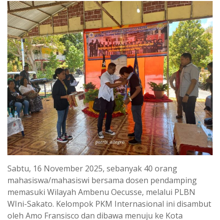
Sabtu, 16 November 2025, sebanyak 40 orang
mahasiswa/mahasiswi bersama dosen pendamping
memasuki Wilayah Ambenu Oecusse, melalui PLBN
WIni-Sakato. Kelompok PKM Internasional ini disambut
oleh Amo Fransisco dan dibawa menuju ke Kota