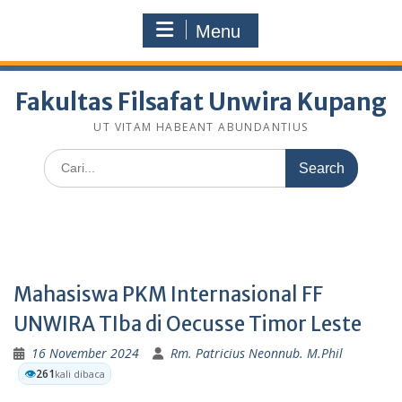
Skip
fakultasfilsafatunwirakupang@gmail.com
to
Menu
Selamat Datang Di Website Resmi Fakultas Filsafat
content
Unwira Kupang
Fakultas Filsafat Unwira Kupang
UT VITAM HABEANT ABUNDANTIUS
Search
for:
Mahasiswa PKM Internasional FF
UNWIRA TIba di Oecusse Timor Leste
16 November 2024
Rm. Patricius Neonnub. M.Phil
👁️
261
kali dibaca