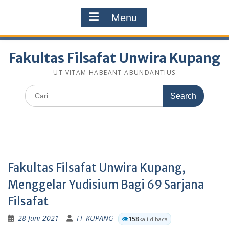
Skip
fakultasfilsafatunwirakupang@gmail.com
to
Menu
Selamat Datang Di Website Resmi Fakultas Filsafat
content
Unwira Kupang
Fakultas Filsafat Unwira Kupang
UT VITAM HABEANT ABUNDANTIUS
Search
for:
Fakultas Filsafat Unwira Kupang,
Menggelar Yudisium Bagi 69 Sarjana
Filsafat
28 Juni 2021
FF KUPANG
👁️
158
kali dibaca