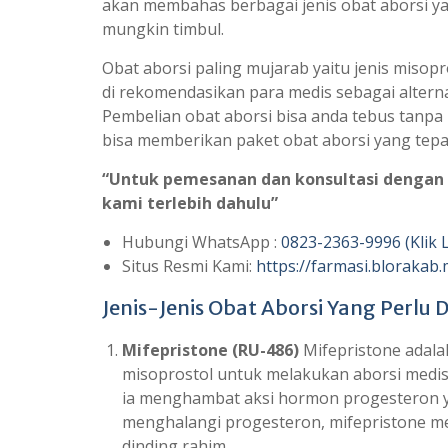
akan membahas berbagai jenis obat aborsi y
mungkin timbul.
Obat aborsi paling mujarab yaitu jenis misopr
di rekomendasikan para medis sebagai alter
Pembelian obat aborsi bisa anda tebus tanpa 
bisa memberikan paket obat aborsi yang tepat
“Untuk pemesanan dan konsultasi dengan 
kami terlebih dahulu”
Hubungi WhatsApp :
0823-2363-9996 (Klik 
Situs Resmi Kami:
https://farmasi.blorakab.
Jenis-Jenis Obat Aborsi Yang Perlu
Mifepristone (RU-486)
Mifepristone adal
misoprostol untuk melakukan aborsi medis.
ia menghambat aksi hormon progesteron 
menghalangi progesteron, mifepristone m
dinding rahim.