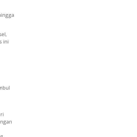
hingga
el,
 ini
mbul
ri
engan
ng