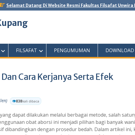
Selamat Datang Di Website Resmi Fakultas Filsafat Unwira
 Kupang
FILSAFAT
PENGUMUMAN
DOWNLOAD
 Dan Cara Kerjanya Serta Efek
len)
👁️
838
kali dibaca
yang dapat dilakukan melalui berbagai metode, salah satu
ggunaan obat aborsi ini menjadi pilihan bagi banyak wani
f dibandingkan dengan prosedur bedah. Dalam artikel ini, k