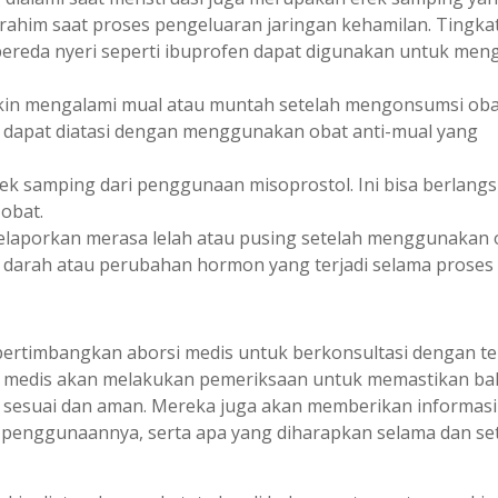
rahim saat proses pengeluaran jaringan kehamilan. Tingka
 pereda nyeri seperti ibuprofen dapat digunakan untuk men
in mengalami mual atau muntah setelah mengonsumsi oba
an dapat diatasi dengan menggunakan obat anti-mual yang
fek samping dari penggunaan misoprostol. Ini bisa berlang
obat.
laporkan merasa lelah atau pusing setelah menggunakan 
an darah atau perubahan hormon yang terjadi selama proses 
pertimbangkan aborsi medis untuk berkonsultasi dengan t
aga medis akan melakukan pemeriksaan untuk memastikan b
ng sesuai dan aman. Mereka juga akan memberikan informas
a penggunaannya, serta apa yang diharapkan selama dan se