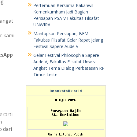
ng
Pertemuan Bersama Kakanwil
Kemenkumham Jadi Bagian
Persiapan PSA V Fakultas Filsafat
sangat
UNWIRA
Mantapkan Persiapan, BEM
r kami
Fakultas Filsafat Gelar Rapat Jelang
Festival Sapere Aude V
tsApp
Gelar Festival Philosophia Sapere
Aude V, Fakultas Filsafat Unwira
Angkat Tema Dialog Perbatasan RI-
Timor Leste
imankatolik.or.id
erarti
n
 dari