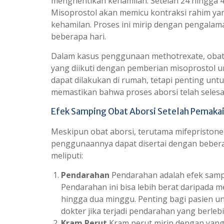
menghentikan kehamilan. Setelah 24 hingga 
Misoprostol akan memicu kontraksi rahim y
kehamilan. Proses ini mirip dengan pengala
beberapa hari.
Dalam kasus penggunaan methotrexate, obat 
yang diikuti dengan pemberian misoprostol u
dapat dilakukan di rumah, tetapi penting un
memastikan bahwa proses aborsi telah seles
Efek Samping Obat Aborsi Setelah Pemaka
Meskipun obat aborsi, terutama mifepriston
penggunaannya dapat disertai dengan beber
meliputi:
Pendarahan
Pendarahan adalah efek samp
Pendarahan ini bisa lebih berat daripada 
hingga dua minggu. Penting bagi pasien u
dokter jika terjadi pendarahan yang berleb
Kram Perut
Kram perut mirip dengan yang