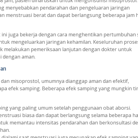
48 jam, pasien diharuskan untuk mengonsumsi misoprostol.
ang menyebabkan pendarahan dan pengeluaran jaringan
man menstruasi berat dan dapat berlangsung beberapa jam 
ini juga bekerja dengan cara menghentikan pertumbuhan s
ntuk mengeluarkan jaringan kehamilan. Keseluruhan proses
tuk melakukan pemeriksaan lanjutan dengan dokter untuk
ai dengan aman.
ian
e dan misoprostol, umumnya dianggap aman dan efektif,
apa efek samping. Beberapa efek samping yang mungkin ti
ing yang paling umum setelah penggunaan obat aborsi.
menstruasi biasa dan dapat berlangsung selama beberapa ha
ntuk memantau intensitas pendarahan dan berkonsultasi d
ihan.
 dialami saat menstruasi juga merupakan efek samping ya