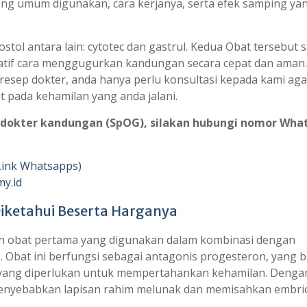
ang umum digunakan, cara kerjanya, serta efek samping ya
ostol antara lain: cytotec dan gastrul. Kedua Obat tersebut 
natif cara menggugurkan kandungan secara cepat dan aman.
resep dokter, anda hanya perlu konsultasi kepada kami aga
 pada kehamilan yang anda jalani.
dokter kandungan (SpOG), silakan hubungi nomor
Wha
Link Whatsapps)
my.id
 Diketahui Beserta Harganya
ah obat pertama yang digunakan dalam kombinasi dengan
 Obat ini berfungsi sebagai antagonis progesteron, yang b
yang diperlukan untuk mempertahankan kehamilan. Denga
enyebabkan lapisan rahim melunak dan memisahkan embrio