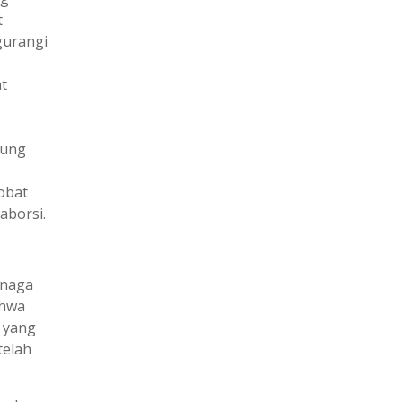
t
gurangi
t
sung
obat
aborsi.
enaga
ahwa
i yang
telah