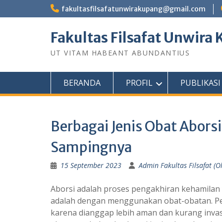
Skip
fakultasfilsafatunwirakupang@gmail.com
to
content
Fakultas Filsafat Unwira
UT VITAM HABEANT ABUNDANTIUS
BERANDA
PROFIL
PUBLIKASI
Berbagai Jenis Obat Aborsi
Sampingnya
15 September 2023
Admin Fakultas Filsafat (Ol
Aborsi adalah proses pengakhiran kehamilan 
adalah dengan menggunakan obat-obatan. Pen
karena dianggap lebih aman dan kurang invasi