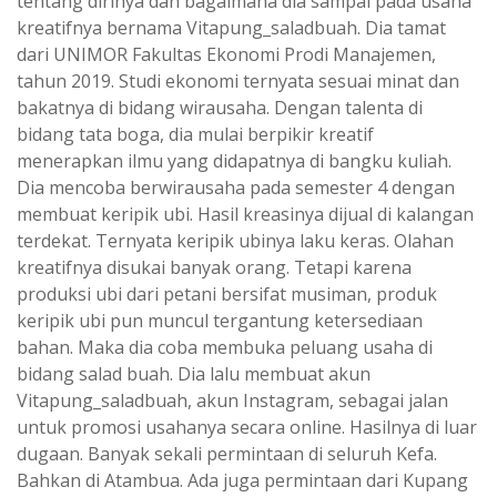
tentang dirinya dan bagaimana dia sampai pada usaha
kreatifnya bernama Vitapung_saladbuah. Dia tamat
dari UNIMOR Fakultas Ekonomi Prodi Manajemen,
tahun 2019. Studi ekonomi ternyata sesuai minat dan
bakatnya di bidang wirausaha. Dengan talenta di
bidang tata boga, dia mulai berpikir kreatif
menerapkan ilmu yang didapatnya di bangku kuliah.
Dia mencoba berwirausaha pada semester 4 dengan
membuat keripik ubi. Hasil kreasinya dijual di kalangan
terdekat. Ternyata keripik ubinya laku keras. Olahan
kreatifnya disukai banyak orang. Tetapi karena
produksi ubi dari petani bersifat musiman, produk
keripik ubi pun muncul tergantung ketersediaan
bahan. Maka dia coba membuka peluang usaha di
bidang salad buah. Dia lalu membuat akun
Vitapung_saladbuah, akun Instagram, sebagai jalan
untuk promosi usahanya secara online. Hasilnya di luar
dugaan. Banyak sekali permintaan di seluruh Kefa.
Bahkan di Atambua. Ada juga permintaan dari Kupang