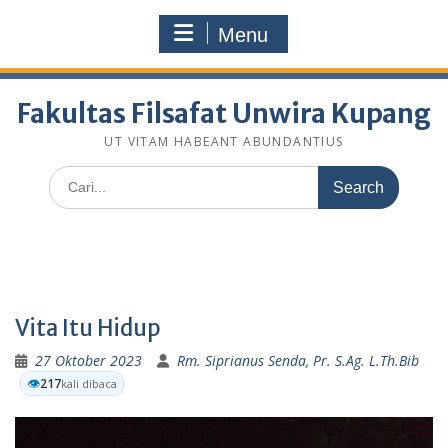
Skip
fakultasfilsafatunwirakupang@gmail.com
to
Menu
Selamat Datang Di Website Resmi Fakultas Filsafat
content
Unwira Kupang
Fakultas Filsafat Unwira Kupang
UT VITAM HABEANT ABUNDANTIUS
Search
for:
Vita Itu Hidup
27 Oktober 2023
Rm. Siprianus Senda, Pr. S.Ag. L.Th.Bib
👁️
217
kali dibaca