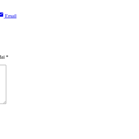
Email
dai
*