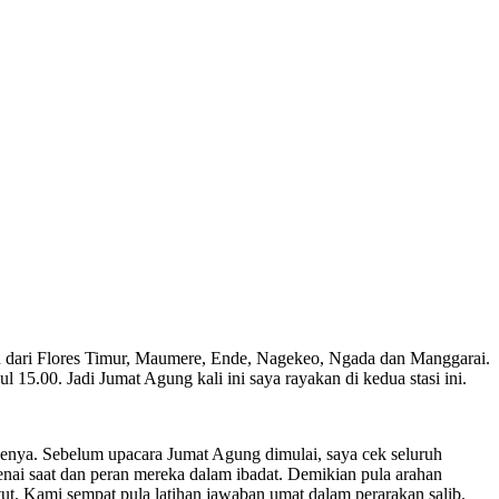
tau dari Flores Timur, Maumere, Ende, Nagekeo, Ngada dan Manggarai.
5.00. Jadi Jumat Agung kali ini saya rayakan di kedua stasi ini.
k Kenya. Sebelum upacara Jumat Agung dimulai, saya cek seluruh
genai saat dan peran mereka dalam ibadat. Demikian pula arahan
utut. Kami sempat pula latihan jawaban umat dalam perarakan salib.