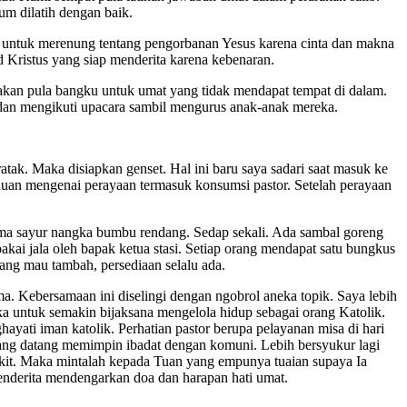
um dilatih dengan baik.
 untuk merenung tentang pengorbanan Yesus karena cinta dan makna
d Kristus yang siap menderita karena kebenaran.
akan pula bangku untuk umat yang tidak mendapat tempat di dalam.
a dan mengikuti upacara sambil mengurus anak-anak mereka.
tak. Maka disiapkan genset. Hal ini baru saya sadari saat masuk ke
rluan mengenai perayaan termasuk konsumsi pastor. Setelah perayaan
ama sayur nangka bumbu rendang. Sedap sekali. Ada sambal goreng
pakai jala oleh bapak ketua stasi. Setiap orang mendapat satu bungkus
yang mau tambah, persediaan selalu ada.
. Kebersamaan ini diselingi dengan ngobrol aneka topik. Saya lebih
 untuk semakin bijaksana mengelola hidup sebagai orang Katolik.
ati iman katolik. Perhatian pastor berupa pelayanan misa di hari
r yang datang memimpin ibadat dengan komuni. Lebih bersyukur lagi
edikit. Maka mintalah kepada Tuan yang empunya tuaian supaya Ia
menderita mendengarkan doa dan harapan hati umat.