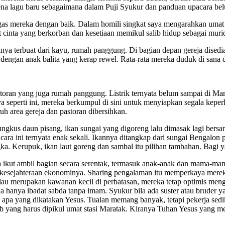
rena lagu baru sebagaimana dalam Puji Syukur dan panduan upacara bel
gas mereka dengan baik. Dalam homili singkat saya mengarahkan umat
at cinta yang berkorban dan kesetiaan memikul salib hidup sebagai muri
nya terbuat dari kayu, rumah panggung. Di bagian depan gereja disedi
 dengan anak balita yang kerap rewel. Rata-rata mereka duduk di san
oran yang juga rumah panggung. Listrik ternyata belum sampai di Mara
a seperti ini, mereka berkumpul di sini untuk menyiapkan segala kepe
uh area gereja dan pastoran dibersihkan.
gkus daun pisang, ikan sungai yang digoreng lalu dimasak lagi bers
cara ini ternyata enak sekali. Ikannya ditangkap dari sungai Bengalon 
gka. Kerupuk, ikan laut goreng dan sambal itu pilihan tambahan. Bagi 
ikut ambil bagian secara serentak, termasuk anak-anak dan mama-mama
kesejahteraan ekonominya. Sharing pengalaman itu memperkaya mereka
merupakan kawanan kecil di perbatasan, mereka tetap optimis menghay
reka hanya ibadat sabda tanpa imam. Syukur bila ada suster atau brude
benar apa yang dikatakan Yesus. Tuaian memang banyak, tetapi pekerja s
lib yang harus dipikul umat stasi Maratak. Kiranya Tuhan Yesus yang 