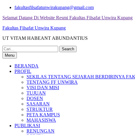
Skip
fakultasfilsafatunwirakupang@gmail.com
to
Selamat Datang Di Website Resmi Fakultas Filsafat Unwira Kupang
content
Fakultas Filsafat Unwira Kupang
UT VITAM HABEANT ABUNDANTIUS
Search
for:
Menu
BERANDA
PROFIL
SEKILAS TENTANG SEJARAH BERDIRINYA FAK
TENTANG FF UNWIRA
VISI DAN MISI
TUJUAN
DOSEN
SASARAN
STRUKTUR
PETA KAMPUS
MAHASISWA
PUBLIKASI
RENUNGAN