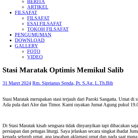
BERITA
ARTIKEL
FILSAFAT
FILSAFAT
ESAI FILSAFAT
TOKOH FILSAFAT
PENGUMUMAN
DOWNLOAD
GALLERY
FOTO
VIDEO
Stasi Maratak Optimis Memikul Salib
31 Maret 2024
Rm. Siprianus Senda, Pr. S.Ag. L.Th.Bib
Stasi Maratak merupakan stasi terjauh dari Paroki Sangatta. Umat d
Ada pula dari Alor dan Timor. Kami rayakan Jumat Agung pukul 19.00
Di Stasi Maratak kisah sengsara tidak dinyanyikan tapi dibacakan saj
persiapan dan petugas liturgi. Saya jelaskan secara singkat ibadat 
kepada seluruh umat, apa jawaban aklamasi umat dan pada saat mana me