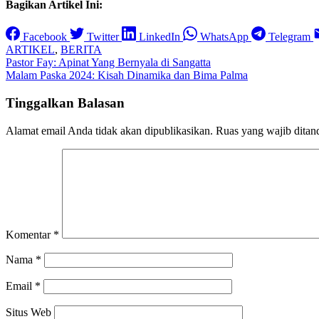
Bagikan Artikel Ini:
Facebook
Twitter
LinkedIn
WhatsApp
Telegram
ARTIKEL
,
BERITA
Navigasi
Pastor Fay: Apinat Yang Bernyala di Sangatta
Malam Paska 2024: Kisah Dinamika dan Bima Palma
pos
Tinggalkan Balasan
Alamat email Anda tidak akan dipublikasikan.
Ruas yang wajib ditan
Komentar
*
Nama
*
Email
*
Situs Web