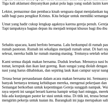
Tiga kali aklamasi dinyanyikan pakai pola lagu yang sudah lazim ka
Lektor, pemazmur dan pembaca kisah sengsara dapat menjalankan tu
salib bagi para pengikut Kristus. Kita belajar untuk memiliki semang
Umat yang hadir cukup lengkap agaknya karena gereja penuh. Gereja
Tapi tampaknya bagian depan itu menjadi tempat khusus bagi ibu-ibu
Sehabis upacara, kami berfoto bersama. Lalu berkumpul di rumah past
rumah pastoran. Rumah ini sekaligus menjadi rumah umat. Di hari ray
selesai, mereka balik ke rumah masing-masing. Tentunya setelah selur
Kami semua diajak makan bersama. Duduk lesehan. Menunya nasi bun
tomat, kerupuk dan ikan laut goreng. Ikan sungai yang diolah dengan 
nasi yang harus dihabiskan, dan sepiring lauk ikan campur sayur nan
Terasa benar persaudaraan dalam acara makan bersama ini. Semuanya 
banyak bertanya tentang kehidupan mereka, mengenai pekerjaan dan 
Semangat berkorban untuk kepentingan Gereja sungguh nampak. Walau 
raya seperti ini sangat berarti karena hampir setiap hari minggu, me
bila ada kunjungan pastor ke stasi untuk misa. Di titik ini, terasa 
mengirim pekerja untuk tuaian itu. Barangkali ini juga merupakan sa