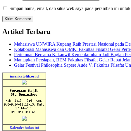
Simpan nama, email, dan situs web saya pada peramban ini untuk
Artikel Terbaru
Mahasiswa UNWIRA Kupang Raih Prestasi Nasional pada Dewa
Kolaborasi Mahasiswa dan OMK: Fakultas Filsafat Gelar 
Pertemuan Bersama Kakanwil Kemenkumham Jadi Bagian Per
Mantapkan Persiapan, BEM Fakultas Filsafat Gelar Rapat Jela
Gelar Festival Philosophia Sapere Aude V, Fakultas Filsafat 
imankatolik.or.id
Kalender bulan ini