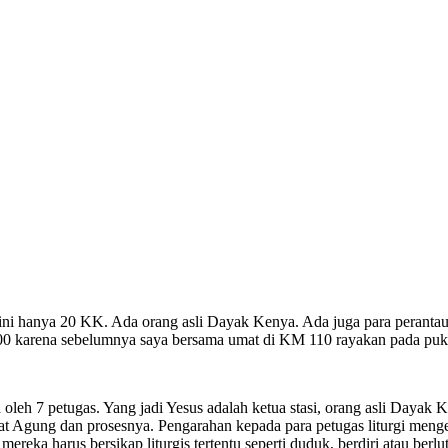
i sini hanya 20 KK. Ada orang asli Dayak Kenya. Ada juga para peran
 karena sebelumnya saya bersama umat di KM 110 rayakan pada pukul 1
a oleh 7 petugas. Yang jadi Yesus adalah ketua stasi, orang asli Daya
Jumat Agung dan prosesnya. Pengarahan kepada para petugas liturgi men
reka harus bersikap liturgis tertentu seperti duduk, berdiri atau berl