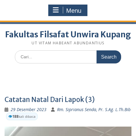
Skip
fakultasfilsafatunwirakupang@gmail.com
to
Menu
Selamat Datang Di Website Resmi Fakultas Filsafat
content
Unwira Kupang
Fakultas Filsafat Unwira Kupang
UT VITAM HABEANT ABUNDANTIUS
Search
for:
Catatan Natal Dari Lapok (3)
29 Desember 2023
Rm. Siprianus Senda, Pr. S.Ag. L.Th.Bib
👁️
188
kali dibaca